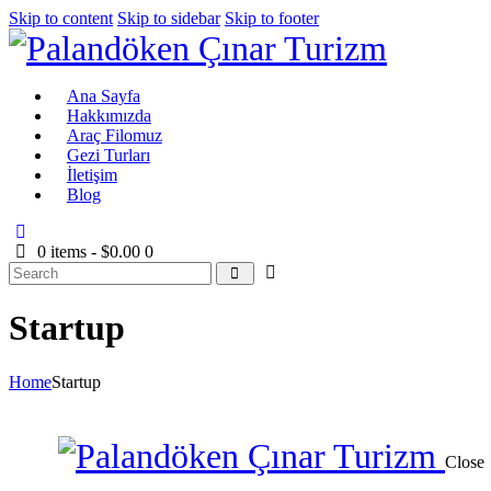
Skip to content
Skip to sidebar
Skip to footer
Ana Sayfa
Hakkımızda
Araç Filomuz
Gezi Turları
İletişim
Blog
0 items
-
$0.00
0
Startup
Home
Startup
Close