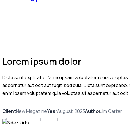
Lorem ipsum dolor
Dicta sunt explicabo. Nemo ipsam voluptatem quia voluptas
aspernatur aut odit aut fugit, sed quia. Dicta sunt explicabo
enim ipsam voluptatem quia voluptas sit aspernatur aut odit.
Client
New Magazine
Year
August, 2023
Author
Jim Carter