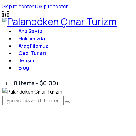
Skip to content
Skip to footer
Ana Sayfa
Hakkımızda
Araç Filomuz
Gezi Turları
İletişim
Blog
0 items
-
$0.00
0