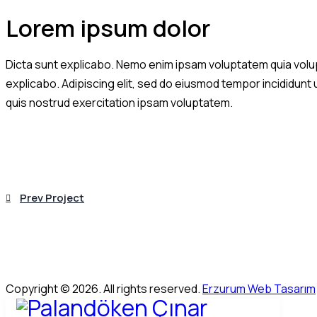
Lorem ipsum dolor
Dicta sunt explicabo. Nemo enim ipsam voluptatem quia volupta
explicabo. Adipiscing elit, sed do eiusmod tempor incididunt
quis nostrud exercitation ipsam voluptatem.
Yazı
Prev Project
gezinmesi
Copyright © 2026. All rights reserved.
Erzurum Web Tasarım