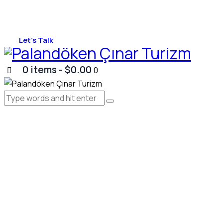
Let's Talk
0 items
-
$0.00
0