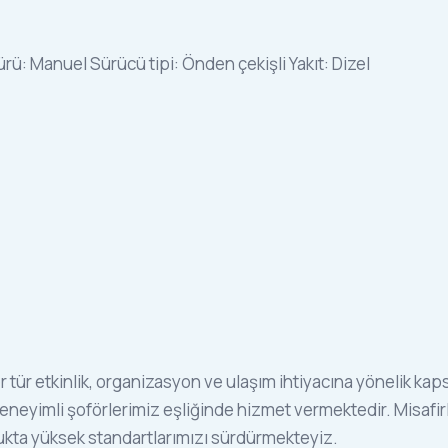
ürü:
Manuel
Sürücü tipi:
Önden çekişli
Yakıt:
Dizel
 tür etkinlik, organizasyon ve ulaşım ihtiyacına yönelik k
ı deneyimli şoförlerimiz eşliğinde hizmet vermektedir. Misafi
lukta yüksek standartlarımızı sürdürmekteyiz.