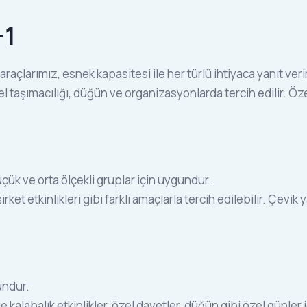
+1
raçlarımız, esnek kapasitesi ile her türlü ihtiyaca yanıt verir
l taşımacılığı, düğün ve organizasyonlarda tercih edilir. Özel
üçük ve orta ölçekli gruplar için uygundur.
irket etkinlikleri gibi farklı amaçlarla tercih edilebilir. Çevik y
undur.
kalabalık etkinlikler, özel davetler, düğün gibi özel günler iç