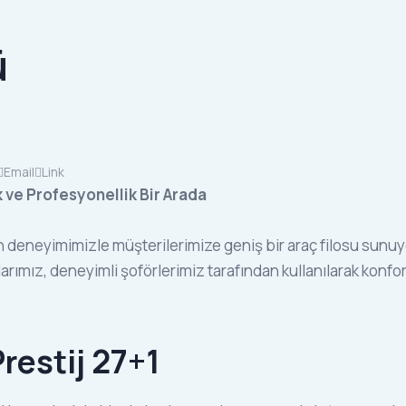
ü
Email
Link
k ve Profesyonellik Bir Arada
n deneyimimizle müşterilerimize geniş bir araç filosu sunuyo
larımız, deneyimli şoförlerimiz tarafından kullanılarak kon
estij 27+1