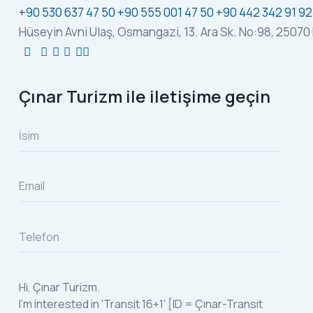
+90 530 637 47 50
+90 555 001 47 50
+90 442 342 91 92
Hüseyin Avni Ulaş, Osmangazi, 13. Ara Sk. No:98, 250
Çınar Turizm ile iletişime geçin