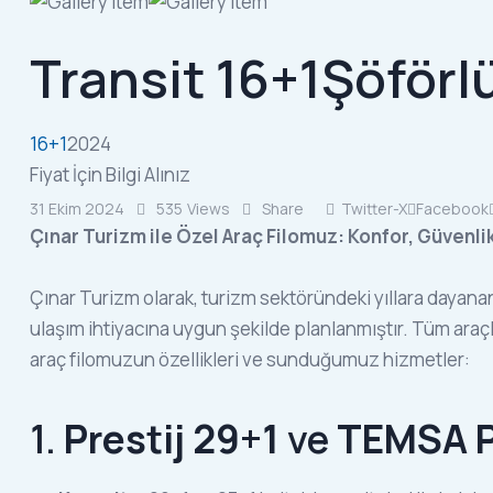
Transit 16+1
Şöförl
16+1
2024
Fiyat İçin Bilgi Alınız
31 Ekim 2024
535
Views
Share
Twitter-X
Facebook
Çınar Turizm ile Özel Araç Filomuz: Konfor, Güvenli
Çınar Turizm olarak, turizm sektöründeki yıllara dayana
ulaşım ihtiyacına uygun şekilde planlanmıştır. Tüm araç
araç filomuzun özellikleri ve sunduğumuz hizmetler:
1.
Prestij 29+1
ve
TEMSA Pr