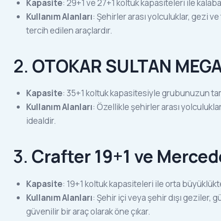
Kapasite
: 29+1 ve 27+1 koltuk kapasiteleri ile kalaba
Kullanım Alanları
: Şehirler arası yolculuklar, gezi v
tercih edilen araçlardır.
2.
OTOKAR SULTAN MEGA
Kapasite
: 35+1 koltuk kapasitesiyle grubunuzun tama
Kullanım Alanları
: Özellikle şehirler arası yolculukl
idealdir.
3.
Crafter 19+1 ve Merced
Kapasite
: 19+1 koltuk kapasiteleri ile orta büyüklükt
Kullanım Alanları
: Şehir içi veya şehir dışı geziler, 
güvenilir bir araç olarak öne çıkar.