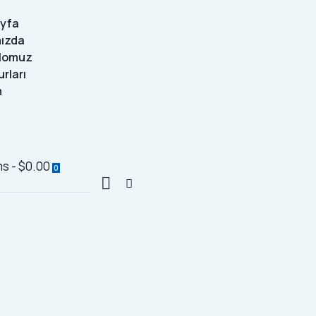
ayfa
mızda
ilomuz
rları
m
ms
-
$0.00
0