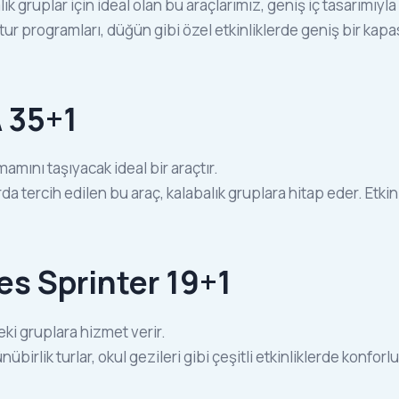
lık gruplar için ideal olan bu araçlarımız, geniş iç tasarımıy
e tur programları, düğün gibi özel etkinliklerde geniş bir kap
 35+1
mını taşıyacak ideal bir araçtır.
arda tercih edilen bu araç, kalabalık gruplara hitap eder. Etk
es Sprinter 19+1
eki gruplara hizmet verir.
günübirlik turlar, okul gezileri gibi çeşitli etkinliklerde konf