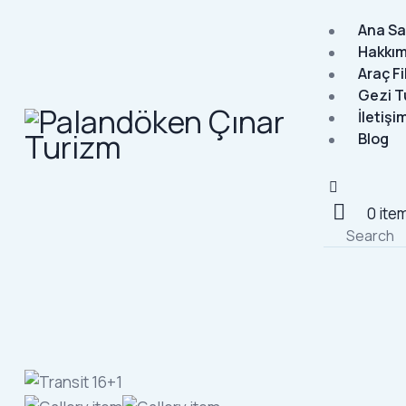
Ana S
Hakkı
Araç F
Gezi Tu
İletişi
Blog
0 ite