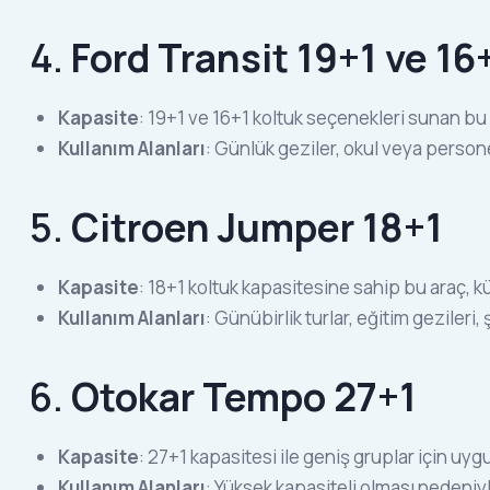
4.
Ford Transit 19+1 ve 16
Kapasite
: 19+1 ve 16+1 koltuk seçenekleri sunan bu a
Kullanım Alanları
: Günlük geziler, okul veya persone
5.
Citroen Jumper 18+1
Kapasite
: 18+1 koltuk kapasitesine sahip bu araç, k
Kullanım Alanları
: Günübirlik turlar, eğitim gezileri, ş
6.
Otokar Tempo 27+1
Kapasite
: 27+1 kapasitesi ile geniş gruplar için uyg
Kullanım Alanları
: Yüksek kapasiteli olması nedeniyle 